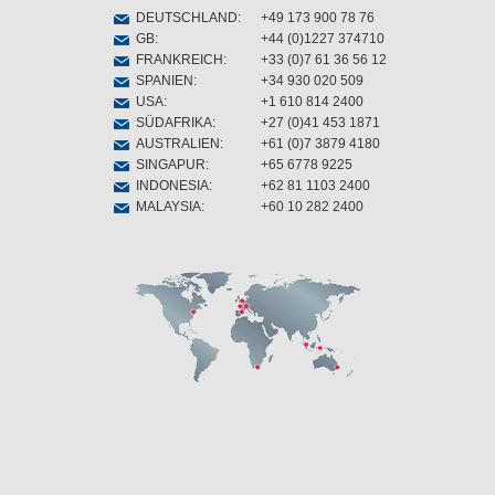
DEUTSCHLAND
:
+49 173 900 78 76
GB
:
+44 (0)1227 374710
FRANKREICH
:
+33 (0)7 61 36 56 12
SPANIEN
:
+34 930 020 509
USA
:
+1 610 814 2400
SÜDAFRIKA
:
+27 (0)41 453 1871
AUSTRALIEN
:
+61 (0)7 3879 4180
SINGAPUR
:
+65 6778 9225
INDONESIA
:
+62 81 1103 2400
MALAYSIA
:
+60 10 282 2400