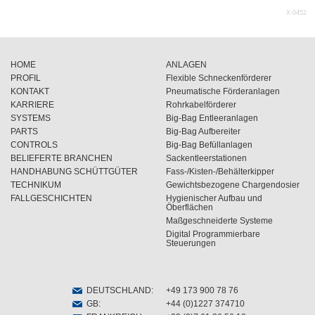
X-0452
HOME
ANLAGEN
PROFIL
Flexible Schneckenförderer
KONTAKT
Pneumatische Förderanlagen
KARRIERE
Rohrkabelförderer
SYSTEMS
Big-Bag Entleeranlagen
PARTS
Big-Bag Aufbereiter
CONTROLS
Big-Bag Befüllanlagen
BELIEFERTE BRANCHEN
Sackentleerstationen
HANDHABUNG SCHÜTTGÜTER
Fass-/Kisten-/Behälterkipper
TECHNIKUM
Gewichtsbezogene Chargendosier
FALLGESCHICHTEN
Hygienischer Aufbau und
Öberflächen
Maßgeschneiderte Systeme
Digital Programmierbare
Steuerungen
DEUTSCHLAND
:
+49 173 900 78 76
GB
:
+44 (0)1227 374710