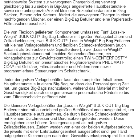
betriebsweite System zur verwogenen Chargenbildung verwiegt
gleichzeitig bis zu sieben in Big-Bags angelieferte Hauptbestandteile
sowie eine unbegrenzte Anzahl kleinerer Rezepturbestanteile in 25kg-
Säcken, Eimern oder Kartons, fördert die verwogenen Chargen in einen
nachfolgenden Mischer, der einen Big-Bag Befüller und eine Papiersack-
Füllmaschine beschickt.
Die von Flexicon gelieferten Komponenten umfassen: Fünf „Loss-in-
®
Weight“ BULK-OUT
Big-Bag Entleerer mit großen Vorlagebehältern und
®
Zellradschleusen; zwei BULK-OUT
„Loss-in-Weight“ Big-Bag Entleerer
mit kleinen Vorlagebehältern und flexiblen Schneckenförderern (auch
bekannt als Schrauben- oder Spiralförderer); zwei „Loss-in-Weight“
Sackaufgabestationen mit flexiblen Schneckenförderern; ein
Vorlagebehälter zur Gewichtskontrolle; einen TWIN-CENTERPOST™
Big-Bag Befüller; ein pneumatisches Flugfördersystem PNEUMATI-
®
CON
mit Gebläse, Filterabscheider und Förderrohren sowie
programmierbare Steuerungen im Schaltschrank.
Jeder der großen Vorlagebehälter fasst den kompletten Inhalt eines
Hauptbestandteils in einem Big-Bag, so dass das Personal genug Zeit
hat, um ganze Big-Bags nachzuladen, während das Material mit hoher
Geschwindigkeit durch eine gemeinsame pneumatische Förderlinie bis
zum Filterabscheider gefördert wird.
Die kleineren Vorlagebehälter der „Loss-in-Weight“ BULK-OUT Big-Bag
Entleerer sind mit ausreichend großen Behältervolumen ausgestattet, um
Hauptbestandteile aufzunehmen, die durch flexible Schneckenförderer
mit kleinem Durchmesser und Durchsätzen gefördert werden. Diese
ermöglichen eine höhere Dosiergenauigkeit als mit großen
Zellradschleusen. Zudem werden von einer der beiden Aufgabestationen,
die jeweils mit einer Entstaubungseinheit ausgestattet sind, per Hand
aufgegebene Kleinmengen nach dem Gewichtsverlustprinzip mit flexiblen