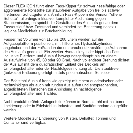
Dieser FLEXICON führt einen Fass-Kipper für schwer rieselfähige oder
agglomerierte Rohstoffe zur staubfreien Aufgabe von frei bis schwer
fließenden Schüttgüter ein. Ähnlich Fass-Kippern der Version "offene
Schutte", allerdings inklusiver kompletter Abdichtung gegen
Staubemission, entspricht die Gestaltung des Auslaufs genau dem
Fassauslauf bzw. Fassrand und verhindert bei Entleerung nahezu
jegliche Möglichkeit zur Brückenbildung.
Fässer mit Volumen von 115 bis 200 Litern werden auf die
Aufgabeplattform positioniert, mit Hilfe eines Hydraulikzylinders
angehoben und der Faßrand in die entsprechend kreisförmige Aufnahme
des Auslaufs gedrückt. Ein zweiter Hydraulikzylinder kippt das Fass
inclusive Plattform und Auslauf bewegungsgedämpft bis zu einem
Auslaufwinkel von 45, 60 oder 90 Grad. Nach vollendeter Drehung dichtet
der Auslauf mit dem quadratischen Einlauf des Deckels am
Empfangsbehälter oder der Nachfolgeeinrichtung ab. Die staubfreie
(teilweise) Entleerung erfolgt mittels pneumatischem Schieber.
Der Edelstahl-Auslauf kann wie gezeigt mit einem quadratischen oder
rechtwinkligen als auch mit runden Ausläufen und entsprechenden,
abgedichteten Flanschen zur Anbindung an nachfolgende
Empfangsbehälter und Trichter.
Nicht produktberührte Anlagenteile können in Normalstahl mit haltbarer
Lackierung oder in Edelstahl in Industrie- und Sanitärstandard ausgeführt
werden.
Weitere Modelle zur Entleerung von Kisten, Behälter, Tonnen und
Container sind verfügbar.