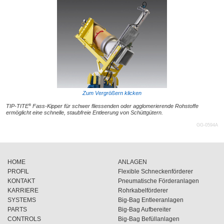
Zum Vergrößern klicken
®
TIP-TITE
Fass-Kipper für schwer fliessenden oder agglomerierende Rohstoffe
ermöglicht eine schnelle, staubfreie Entleerung von Schüttgütern.
GG-0594A
HOME
ANLAGEN
PROFIL
Flexible Schneckenförderer
KONTAKT
Pneumatische Förderanlagen
KARRIERE
Rohrkabelförderer
SYSTEMS
Big-Bag Entleeranlagen
PARTS
Big-Bag Aufbereiter
CONTROLS
Big-Bag Befüllanlagen