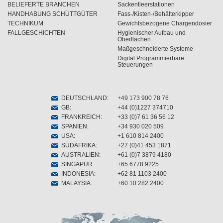
BELIEFERTE BRANCHEN
Sackentleerstationen
HANDHABUNG SCHÜTTGÜTER
Fass-/Kisten-/Behälterkipper
TECHNIKUM
Gewichtsbezogene Chargendosier
FALLGESCHICHTEN
Hygienischer Aufbau und
Öberflächen
Maßgeschneiderte Systeme
Digital Programmierbare
Steuerungen
DEUTSCHLAND
:
+49 173 900 78 76
GB
:
+44 (0)1227 374710
FRANKREICH
:
+33 (0)7 61 36 56 12
SPANIEN
:
+34 930 020 509
USA
:
+1 610 814 2400
SÜDAFRIKA
:
+27 (0)41 453 1871
AUSTRALIEN
:
+61 (0)7 3879 4180
SINGAPUR
:
+65 6778 9225
INDONESIA
:
+62 81 1103 2400
MALAYSIA
:
+60 10 282 2400