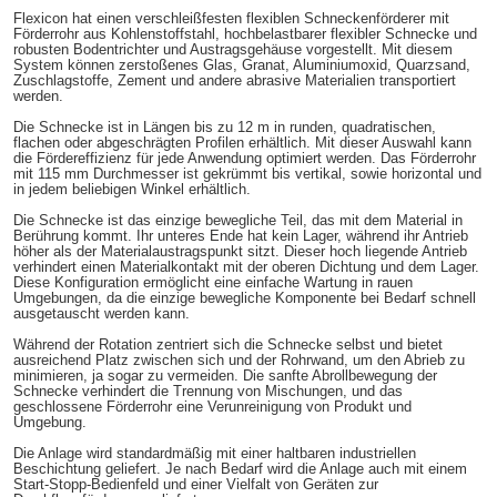
Flexicon hat einen verschleißfesten flexiblen Schneckenförderer mit
Förderrohr aus Kohlenstoffstahl, hochbelastbarer flexibler Schnecke und
robusten Bodentrichter und Austragsgehäuse vorgestellt. Mit diesem
System können zerstoßenes Glas, Granat, Aluminiumoxid, Quarzsand,
Zuschlagstoffe, Zement und andere abrasive Materialien transportiert
werden.
Die Schnecke ist in Längen bis zu 12 m in runden, quadratischen,
flachen oder abgeschrägten Profilen erhältlich. Mit dieser Auswahl kann
die Fördereffizienz für jede Anwendung optimiert werden. Das Förderrohr
mit 115 mm Durchmesser ist gekrümmt bis vertikal, sowie horizontal und
in jedem beliebigen Winkel erhältlich.
Die Schnecke ist das einzige bewegliche Teil, das mit dem Material in
Berührung kommt. Ihr unteres Ende hat kein Lager, während ihr Antrieb
höher als der Materialaustragspunkt sitzt. Dieser hoch liegende Antrieb
verhindert einen Materialkontakt mit der oberen Dichtung und dem Lager.
Diese Konfiguration ermöglicht eine einfache Wartung in rauen
Umgebungen, da die einzige bewegliche Komponente bei Bedarf schnell
ausgetauscht werden kann.
Während der Rotation zentriert sich die Schnecke selbst und bietet
ausreichend Platz zwischen sich und der Rohrwand, um den Abrieb zu
minimieren, ja sogar zu vermeiden. Die sanfte Abrollbewegung der
Schnecke verhindert die Trennung von Mischungen, und das
geschlossene Förderrohr eine Verunreinigung von Produkt und
Umgebung.
Die Anlage wird standardmäßig mit einer haltbaren industriellen
Beschichtung geliefert. Je nach Bedarf wird die Anlage auch mit einem
Start-Stopp-Bedienfeld und einer Vielfalt von Geräten zur