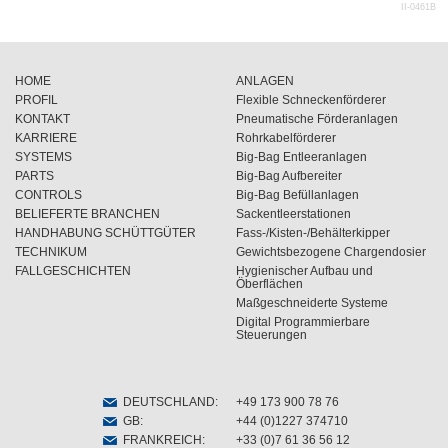
II-0461B
HOME
ANLAGEN
PROFIL
Flexible Schneckenförderer
KONTAKT
Pneumatische Förderanlagen
KARRIERE
Rohrkabelförderer
SYSTEMS
Big-Bag Entleeranlagen
PARTS
Big-Bag Aufbereiter
CONTROLS
Big-Bag Befüllanlagen
BELIEFERTE BRANCHEN
Sackentleerstationen
HANDHABUNG SCHÜTTGÜTER
Fass-/Kisten-/Behälterkipper
TECHNIKUM
Gewichtsbezogene Chargendosier
FALLGESCHICHTEN
Hygienischer Aufbau und
Öberflächen
Maßgeschneiderte Systeme
Digital Programmierbare
Steuerungen
DEUTSCHLAND
:
+49 173 900 78 76
GB
:
+44 (0)1227 374710
FRANKREICH
:
+33 (0)7 61 36 56 12