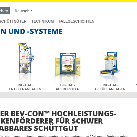
ehen
Deutsch
SCHÜTTGÜTER
TECHNIKUM
FALLGESCHICHTEN
N UND -SYSTEME
BIG-BAG
BIG-BAG
BIG-BAG
ENTLEERANLAGEN
AUFBEREITER
BEFÜLLANLAGEN
LER BEV-CON™ HOCHLEISTUNGS-
KENFÖRDERER FÜR SCHWER
ABBARES SCHÜTTGUT
ffe, die kompaktieren, agglomerieren, schmieren ihr Volumen ändern oder