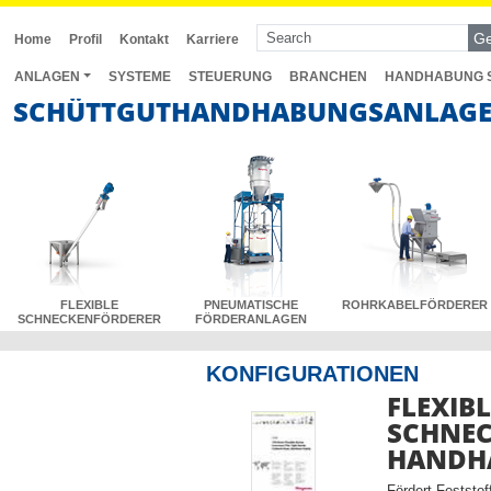
G
Home
Profil
Kontakt
Karriere
ANLAGEN
SYSTEME
STEUERUNG
BRANCHEN
HANDHABUNG 
SCHÜTTGUTHANDHABUNG
SANLAGE
FLEXIBLE
PNEUMATISCHE
ROHRKABEL
FÖRDERER
SCHNECKENFÖRDERER
FÖRDERANLAGEN
KONFIGURATIONEN
FLEXIB
SCHNEC
HANDH
Fördert Feststo