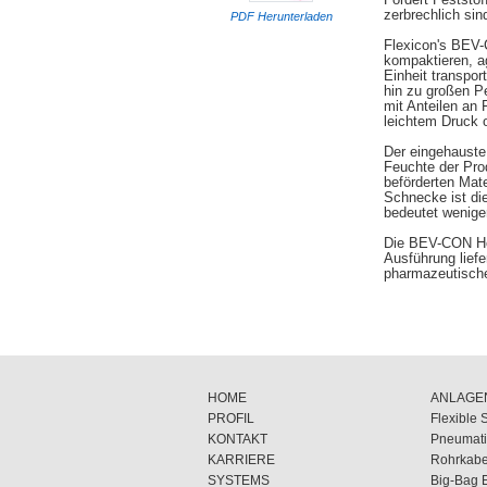
zerbrechlich sin
PDF Herunterladen
Flexicon's BEV-
kompaktieren, a
Einheit transpo
hin zu großen Pe
mit Anteilen an 
leichtem Druck 
Der eingehauste
Feuchte der Pro
beförderten Mate
Schnecke ist di
bedeutet wenige
Die BEV-CON Hoch
Ausführung liefe
pharmazeutisch
HOME
ANLAGE
PROFIL
Flexible 
KONTAKT
Pneumati
KARRIERE
Rohrkabe
SYSTEMS
Big-Bag 