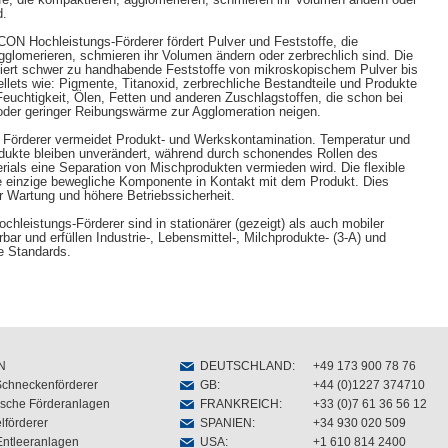
d.
CON Hochleistungs-Förderer fördert Pulver und Feststoffe, die
gglomerieren, schmieren ihr Volumen ändern oder zerbrechlich sind. Die
rtiert schwer zu handhabende Feststoffe von mikroskopischem Pulver bis
llets wie: Pigmente, Titanoxid, zerbrechliche Bestandteile und Produkte
Feuchtigkeit, Ölen, Fetten und anderen Zuschlagstoffen, die schon bei
oder geringer Reibungswärme zur Agglomeration neigen.
 Förderer vermeidet Produkt- und Werkskontamination. Temperatur und
dukte bleiben unverändert, während durch schonendes Rollen des
rials eine Separation von Mischprodukten vermieden wird. Die flexible
e einzige bewegliche Komponente in Kontakt mit dem Produkt. Dies
r Wartung und höhere Betriebssicherheit.
leistungs-Förderer sind in stationärer (gezeigt) als auch mobiler
rbar und erfüllen Industrie-, Lebensmittel-, Milchprodukte- (3-A) und
e Standards.
N
DEUTSCHLAND
:
+49 173 900 78 76
Schneckenförderer
GB
:
+44 (0)1227 374710
sche Förderanlagen
FRANKREICH
:
+33 (0)7 61 36 56 12
lförderer
SPANIEN
:
+34 930 020 509
Entleeranlagen
USA
:
+1 610 814 2400