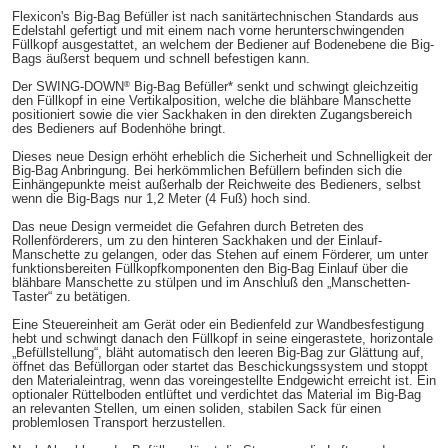
Flexicon's Big-Bag Befüller ist nach sanitärtechnischen Standards aus
Edelstahl gefertigt und mit einem nach vorne herunterschwingenden
Füllkopf ausgestattet, an welchem der Bediener auf Bodenebene die Big-
Bags äußerst bequem und schnell befestigen kann.
®
Der SWING-DOWN
Big-Bag Befüller* senkt und schwingt gleichzeitig
den Füllkopf in eine Vertikalposition, welche die blähbare Manschette
positioniert sowie die vier Sackhaken in den direkten Zugangsbereich
des Bedieners auf Bodenhöhe bringt.
Dieses neue Design erhöht erheblich die Sicherheit und Schnelligkeit der
Big-Bag Anbringung. Bei herkömmlichen Befüllern befinden sich die
Einhängepunkte meist außerhalb der Reichweite des Bedieners, selbst
wenn die Big-Bags nur 1,2 Meter (4 Fuß) hoch sind.
Das neue Design vermeidet die Gefahren durch Betreten des
Rollenförderers, um zu den hinteren Sackhaken und der Einlauf-
Manschette zu gelangen, oder das Stehen auf einem Förderer, um unter
funktionsbereiten Füllkopfkomponenten den Big-Bag Einlauf über die
blähbare Manschette zu stülpen und im Anschluß den „Manschetten-
Taster“ zu betätigen.
Eine Steuereinheit am Gerät oder ein Bedienfeld zur Wandbesfestigung
hebt und schwingt danach den Füllkopf in seine eingerastete, horizontale
„Befüllstellung“, bläht automatisch den leeren Big-Bag zur Glättung auf,
öffnet das Befüllorgan oder startet das Beschickungssystem und stoppt
den Materialeintrag, wenn das voreingestellte Endgewicht erreicht ist. Ein
optionaler Rüttelboden entlüftet und verdichtet das Material im Big-Bag
an relevanten Stellen, um einen soliden, stabilen Sack für einen
problemlosen Transport herzustellen.