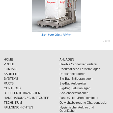
Zum Vergrößern klicken
V-1034
HOME
ANLAGEN
PROFIL
Flexible Schneckenförderer
KONTAKT
Pneumatische Förderanlagen
KARRIERE
Rohrkabelförderer
SYSTEMS
Big-Bag Entleeranlagen
PARTS
Big-Bag Aufbereiter
CONTROLS
Big-Bag Befüllanlagen
BELIEFERTE BRANCHEN
Sackentleerstationen
HANDHABUNG SCHÜTTGÜTER
Fass-/Kisten-/Behälterkipper
TECHNIKUM
Gewichtsbezogene Chargendosier
FALLGESCHICHTEN
Hygienischer Aufbau und
Öberflächen